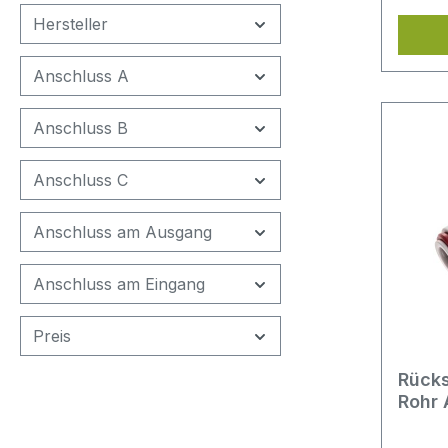
Rücksc
Hersteller
Adapte
vor Rü
Anschluss A
Absper
das Ab
Anschluss B
was de
Wartu
Anschluss C
macht.
prakti
Anschluss am Ausgang
Ersatz
rund 
Wasse
Anschluss am Eingang
robus
und d
Preis
Kunsts
der Ad
Rücks
Rohr 
Lebens
häufig