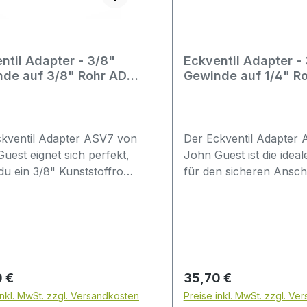
ntil Adapter - 3/8"
Eckventil Adapter -
de auf 3/8" Rohr AD -
Gewinde auf 1/4" Ro
 Rückschlagventil und
inkl. Rückschlagvent
rr-Ventil - John Guest
Absperr-Ventil - Jo
kventil Adapter ASV7 von
Der Eckventil Adapter
uest eignet sich perfekt,
John Guest ist die idea
u ein 3/8" Kunststoffrohr
für den sicheren Ansch
inem Wasserfilter oder
Wasserfiltern, Osmose
r Osmoseanlage verbinden
und vielen weiteren Ge
st. Er wird direkt am
direkt am Kaltwasseran
sser-Eckventil unter der
Mit seinem präzisen 3/
montiert und schafft so
Gewinde und dem 1/4" 
stabilen und sicheren
Anschluss bietet er die
rer Preis:
Regulärer Preis:
 €
35,70 €
uss.Ausgestattet mit
Standardgröße für die 
inkl. MwSt. zzgl. Versandkosten
Preise inkl. MwSt. zzgl. Ve
integrierten
Wasserfiltersysteme un