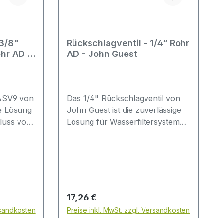
 3/8"
Rückschlagventil - 1/4“ Rohr
hr AD -
AD - John Guest
il und
hn Guest
 ASV9 von
Das 1/4" Rückschlagventil von
le Lösung
John Guest ist die zuverlässige
luss von
Lösung für Wasserfiltersysteme
anlagen
und Osmoseanlagen. Mit seiner
räten
Standardgröße passt es perfekt
schluss.
in die meisten gängigen Systeme
8"
und verhindert effektiv das
Rohr-
Zurückfließen von Wasser. So
 perfekte
bleibt die Qualität deines
Regulärer Preis:
17,26 €
meisten
gefilterten Wassers jederzeit
rsandkosten
Preise inkl. MwSt. zzgl. Versandkosten
d sorgt
geschützt und die Lebensdauer