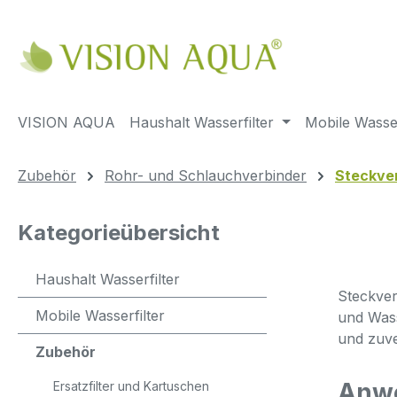
m Hauptinhalt springen
Zur Suche springen
Zur Hauptnavigation springen
VISION AQUA
Haushalt Wasserfilter
Mobile Wasser
Zubehör
Rohr- und Schlauchverbinder
Steckve
Kategorieübersicht
Haushalt Wasserfilter
Steckver
Mobile Wasserfilter
und Wass
und zuve
Zubehör
Anwe
Ersatzfilter und Kartuschen