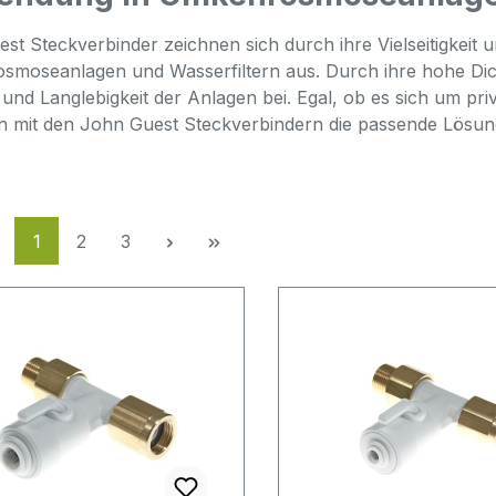
st Steckverbinder zeichnen sich durch ihre Vielseitigkeit u
moseanlagen und Wasserfiltern aus. Durch ihre hohe Dicht
z und Langlebigkeit der Anlagen bei. Egal, ob es sich um pri
en mit den John Guest Steckverbindern die passende Lösun
Seite
Seite
Seite
1
2
3