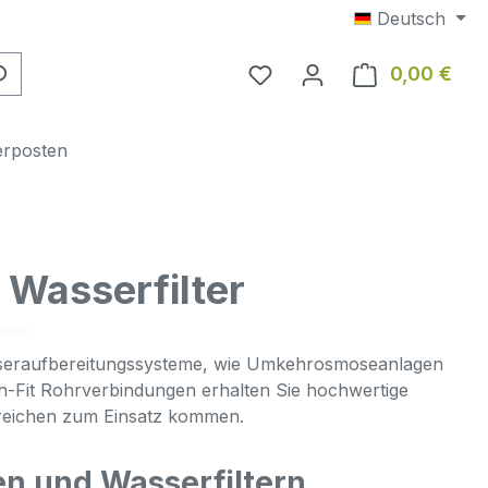
Deutsch
0,00 €
Ware
erposten
 Wasserfilter
asseraufbereitungssysteme, wie Umkehrosmoseanlagen
sh-Fit Rohrverbindungen erhalten Sie hochwertige
reichen zum Einsatz kommen.
 und Wasserfiltern