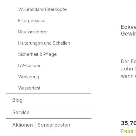
VA-Standard Filterköpfe
Filtergehäuse
Eckve
Druckminderer
Gewin
inkl.
Halterungen und Schellen
Abspe
Sicherheit & Pflege
Der Ec
UV-Lampen
John G
wenn d
Werkzeug
mit de
Wassertest
deine
möchte
Blog
Kaltwa
Service
Spüle 
einen 
Regulä
35,70
Aktionen | Sonderposten
Anschl
Preise 
einem 