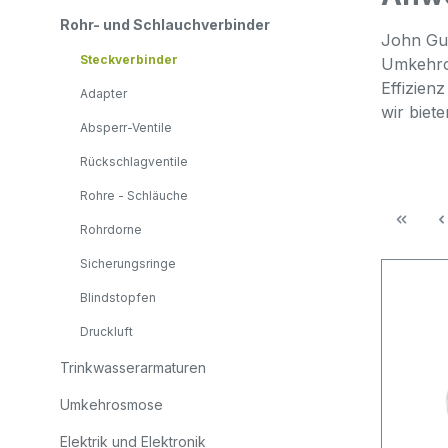
Rohr- und Schlauchverbinder
John Gue
Steckverbinder
Umkehros
Effizien
Adapter
wir biet
Absperr-Ventile
Rückschlagventile
Rohre - Schläuche
Rohrdorne
Sicherungsringe
Blindstopfen
Druckluft
Trinkwasserarmaturen
Umkehrosmose
Elektrik und Elektronik