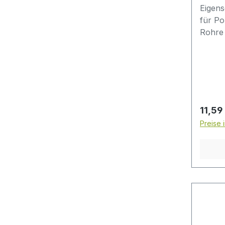
Eigens
für Po
Rohre
Kling
Ø 4 - 
ohne E
Regulä
11,59
Preise 