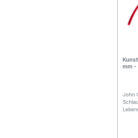
Kunst
mm - 
Gues
John 
Schla
Lebens
(6.35 
15 bar
Trinkw