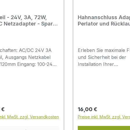
eil - 24V, 3A, 72W,
Hahnanschluss Adap
 Netzadapter - Sparke
Perlator und Rücklau
rsal
Abwasser - M22 IG a
Rohr
schaften: AC/DC 24V 3A
Erleben Sie maximale Fle
il, Ausgangs Netzkabel
und Sicherheit bei der
: 120mm Eingang: 100-240V
Installation Ihrer
 / 60Hz, Ausgang 24V/DC;
Wasserfilteranlage. Die
ng bis maxium 72
Hahnanschluss-Adapte
bmessungen: 14.5 x 8.2 x
verbindet Ihren Wasser
; Zertifizierungen: UL, GS,
einer 1/4″-Schlauchve
C Schale Stoff: ABS
inklusive Perlator und
toff Gehäuse Schutz:
Rücklaufleitung für das
rer Preis:
Regulärer Preis:
 €
16,00 €
hlussschutz ,
Abwasser. Er eignet sich
inkl. MwSt. zzgl. Versandkosten
Preise inkl. MwSt. zzgl. Ve
tzungsschutz ,
hochwertiges Ersatzteil
pannungsschutz AC Kabel:
Erweiterung im Bereich