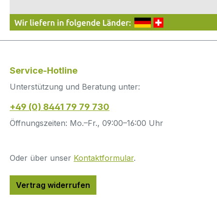
Freig
Arbei
und W
somit
2001.W
Eigens
Service-Hotline
Polyet
Unterstützung und Beratung unter:
nach 
und FD
+49 (0) 8441 79 79 730
15 bar
beacht
Öffnungszeiten: Mo.–Fr., 09:00–16:00 Uhr
Bereic
Trink
Wasser
Oder über unser
Kontaktformular
.
Vakuu
Verwe
Vertrag widerrufen
Luft, 
(z.B. 
Farben