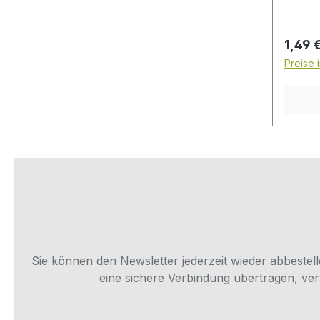
W270,
FDA D
angeb
Regulä
1,49 
aus Po
Preise 
Jahren
Anwen
bewähr
Maße 
temper
schwin
korros
alteru
gering
hervor
Verwe
Schnel
Sie können den Newsletter jederzeit wieder abbestel
für Fl
eine sichere Verbindung übertragen, ver
Lufta
Trinkw