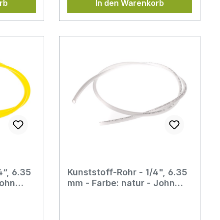
rb
In den Warenkorb
lage und
r
 M22
bietet
bindung
und
k
ung
les
e Perlator
,
s –
 einer
/4″-
4“, 6.35
Kunststoff-Rohr - 1/4", 6.35
John
mm - Farbe: natur - John
Guest
das
dass
 sauber