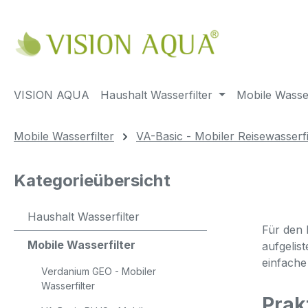
m Hauptinhalt springen
Zur Suche springen
Zur Hauptnavigation springen
VISION AQUA
Haushalt Wasserfilter
Mobile Wasser
Mobile Wasserfilter
VA-Basic - Mobiler Reisewasserfi
Kategorieübersicht
Haushalt Wasserfilter
Für den 
Mobile Wasserfilter
aufgelis
einfache
Verdanium GEO - Mobiler
Wasserfilter
Prak