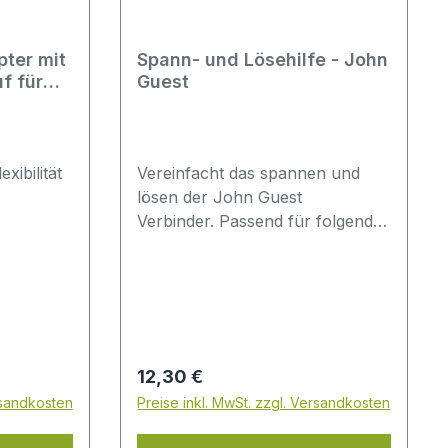
ter mit
Spann- und Lösehilfe - John
f für
Guest
uf 1/4"
xibilität
Vereinfacht das spannen und
lösen der John Guest
Verbinder. Passend für folgende
ser
Verbindergrößen: 3/16"1/4"5/16"
r
(8mm)3/8"1/2"
hahn mit
rbindung
Regulärer Preis:
12,30 €
 ideal als
rsandkosten
Preise inkl. MwSt. zzgl. Versandkosten
 oder