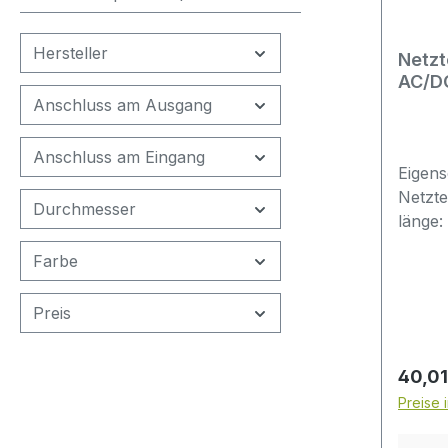
Hersteller
Netzt
AC/DC
Unive
Anschluss am Ausgang
Anschluss am Eingang
Eigen
Netzte
Durchmesser
länge
AC 50
Farbe
Leistu
Watt A
Preis
6.8 cm
CE, FC
Kunsts
Regulä
40,01
Kurzsc
Preise 
Überhi
Übers