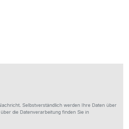
-,
Trinkwasseranwendung und
 und
WasseraufbereitungGeeigent für
igent für
VakuumanwendungenGute
ute
Verwendungsmöglichkeit für
t für
Luft, nicht entzündliche Gase wie
e Gase wie
(z.B. N2 und Co2)Weitere Farben
ere
sind auf Anfrage erhältlich.
e
Nachricht. Selbstverständlich werden Ihre Daten über
über die Datenverarbeitung finden Sie in