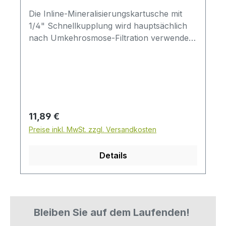
Die Inline-Mineralisierungskartusche mit
1/4" Schnellkupplung wird hauptsächlich
nach Umkehrosmose-Filtration verwendet
und enthält NSF-zugelassene Medien.Die
Mineralisierungskartusche reichert das
Wasser mit Mineralien wie Calcium und
Magnesium an.
Regulärer Preis:
11,89 €
Preise inkl. MwSt. zzgl. Versandkosten
Details
Bleiben Sie auf dem Laufenden!