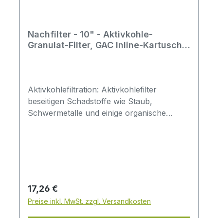
Nachfilter - 10" - Aktivkohle-
Granulat-Filter, GAC Inline-Kartusche
- 1/4" Rohr AD
Aktivkohlefiltration: Aktivkohlefilter
beseitigen Schadstoffe wie Staub,
Schwermetalle und einige organische
Substanzen, aber auch Geruchs- und
Geschmacksstoffe.Dabei reichern sich im
Laufe der Nutzungsdauer des
Aktivgranulats die anflutenden Schadstoffe
im Filter an. In entsprechenden
Zeitabständen muss daher ein Austausch
Regulärer Preis:
17,26 €
stattfinden.Erfolgt kein Austausch, so kann
Preise inkl. MwSt. zzgl. Versandkosten
es zu einer Abgabe der bereits