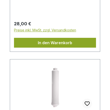
Verwendung mit Trinkwasser (FDA CFR
21) Höchste Qualität und hochwertigste
Materialien Jede Kartusche ist
druckgetestet Hergestellt in der EU
Regulärer Preis:
28,00 €
Preise inkl. MwSt. zzgl. Versandkosten
In den Warenkorb