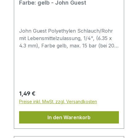
Farbe: gelb - John Guest
John Guest Polyethylen Schlauch/Rohr
mit Lebensmittelzulassung, 1/4", (6.35 x
4.3 mm), Farbe gelb, max. 15 bar (bei 20
°C),Freigaben für Trinkwasser: DVGW-
Arbeitsblatt W270, KTW, NSF, WRAS und
FDA Die von John Guest angebotenen
Kunststoff-Rohre aus Polyethylen haben
sich seit Jahren in zahlreichen
Anwendungsbereichen bewährt.Sie sind in
Regulärer Preis:
1,49 €
besonderem Maße druck- und
Preise inkl. MwSt. zzgl. Versandkosten
temperaturbeständig, schwingungs- und
schlagfest, korrosions- und
In den Warenkorb
alterungsbeständig und von geringem
Gewicht.Sie eignen sich hervorragend für
die Verwendung mit John Guest