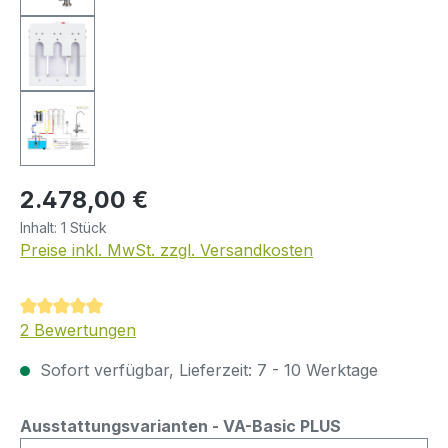
Regulärer Preis:
2.478,00 €
Inhalt:
1 Stück
Preise inkl. MwSt. zzgl. Versandkosten
Durchschnittliche Bewertung von 5 von 5 Sternen
2 Bewertungen
Sofort verfügbar, Lieferzeit: 7 - 10 Werktage
auswählen
Ausstattungsvarianten - VA-Basic PLUS