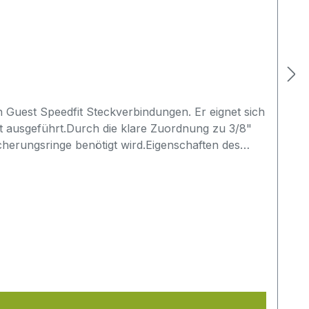
Guest Speedfit Steckverbindungen. Er eignet sich
t ausgeführt.Durch die klare Zuordnung zu 3/8"
cherungsringe benötigt wird.Eigenschaften des
sseranwendungen und
rfach gelöst werdenVor dem Kauf von PIC1812R
t Verbindung vorhanden?gewünschte Ausführung:
 eine andere Rohrgröße bestelltnur nach
terschied zu PIC1808R?Der wichtigste Unterschied
ndungen gedacht?Ja, der Sicherungsring ist für
r (PIC1812R) hilft, Verwechslungen bei