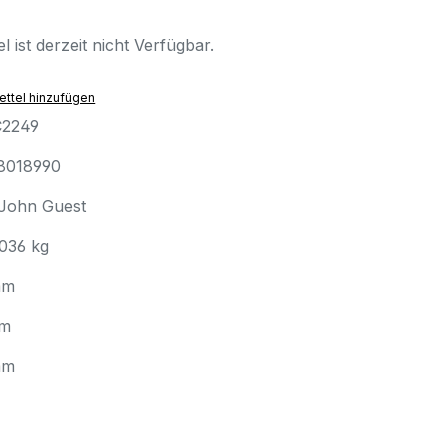
l ist derzeit nicht Verfügbar.
ttel hinzufügen
2249
8018990
John Guest
.036 kg
mm
mm
mm