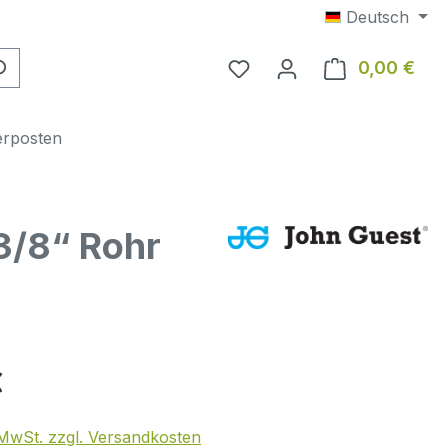
Deutsch
0,00 €
Ware
erposten
3/8“ Rohr
eis:
€
. MwSt. zzgl. Versandkosten