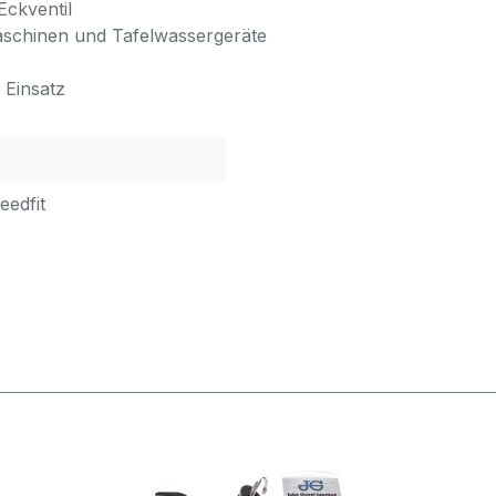
ckventil
aschinen und Tafelwassergeräte
 Einsatz
eedfit