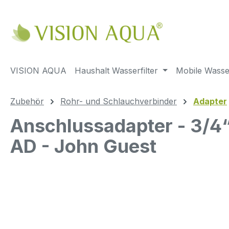
m Hauptinhalt springen
Zur Suche springen
Zur Hauptnavigation springen
VISION AQUA
Haushalt Wasserfilter
Mobile Wasser
Zubehör
Rohr- und Schlauchverbinder
Adapter
Anschlussadapter - 3/4
AD - John Guest
Bildergalerie überspringen