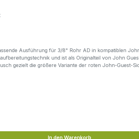
t
assende Ausführung für 3/8" Rohr AD in kompatiblen John 
fbereitungstechnik und ist als Originalteil von John Gues
usch gezielt die größere Variante der roten John-Guest-Si
 John Guest Speedfit Verbindungengeeignet für Trinkwa
olymer (POM)werkzeuglos montierbarVerbindung kann meh
lenummer ggf. vergleichen (PIC1812R)John Guest Speedfi
 AuswahlVerwechslung mit PIC1808R (1/4")falscher Ring für
MaßHäufige Fragen zu John Guest PIC1812RWas ist der Un
 PIC1808R für 1/4" Rohr AD.Ist der Ring für Speedfit-Verbi
esehen.Warum die Teilenummer mit angeben?Die Teilenumme
n Größen zu vermeiden.
In den Warenkorb