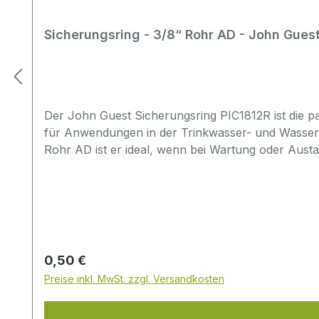
Sicherungsring - 3/8“ Rohr AD - John Gues
Der John Guest Sicherungsring PIC1812R ist die p
für Anwendungen in der Trinkwasser- und Wasserau
Rohr AD ist er ideal, wenn bei Wartung oder Austa
PIC1812Rpassend für 3/8" Rohr ADkompatibel mit
WasseraufbereitungssystemeMaterial: Acetalcop
prüfenRohrmaß wirklich 3/8" AD?vorhandene Tei
Original John Guest (rot)Typische Fehler bei der
Optik/Farbe gewählt statt nach Teilenummer und 
ist die Rohrgröße: PIC1812R ist für 3/8" Rohr AD,
Regulärer Preis:
0,50 €
passende John Guest Speedfit Verbindungen vorg
Preise inkl. MwSt. zzgl. Versandkosten
ähnlichen Sicherungsringen und unterschiedliche