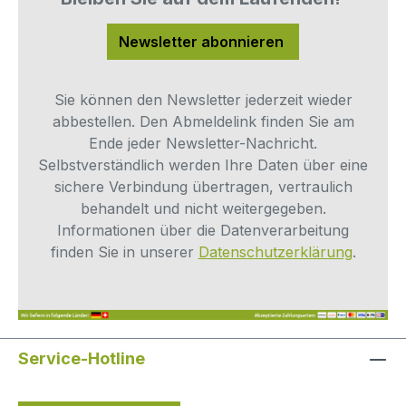
eingesetzt, der für eine stabile und dichte
Installation am Eckventil sorgt.Dank der
Newsletter abonnieren
präzisen Fertigung von John Guest sitzt
der Adapter passgenau und gewährleistet
eine dauerhaft dichte Verbindung. Für alle,
Sie können den Newsletter jederzeit wieder
die ein zuverlässiges Ersatzteil für den
abbestellen. Den Abmeldelink finden Sie am
Bereich Trinkwasser suchen, ist dieser
Ende jeder Newsletter-Nachricht.
Adapter die perfekte Lösung. Er bietet
Selbstverständlich werden Ihre Daten über eine
Qualität, Sicherheit und Beständigkeit in
sichere Verbindung übertragen, vertraulich
einem.Vorteile für Kunden auf einen
behandelt und nicht weitergegeben.
Blick:3/8“ Anschluss für höhere
Informationen über die Datenverarbeitung
DurchflussmengenNutzung in Verbindung
finden Sie in unserer
Datenschutzerklärung
.
mit dem Hydro Stopper am
EckventilPassend für Osmoseanlagen,
Wasserfilter, Kaffeemaschinen und
TafelwassergeräteHochwertige
Service-Hotline
Verarbeitung von John GuestZuverlässige
und dichte Verbindung für langfristigen
Einsatz