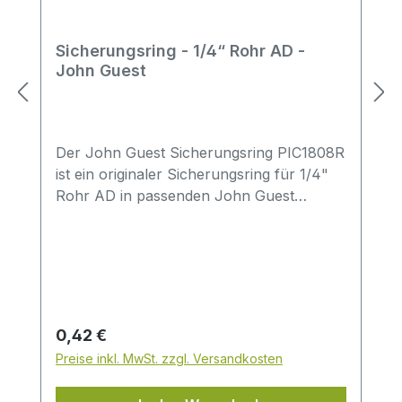
Sicherungsring - 1/4“ Rohr AD -
John Guest
Der John Guest Sicherungsring PIC1808R
ist ein originaler Sicherungsring für 1/4"
Rohr AD in passenden John Guest
Speedfit Verbindungen. Die Ausführung ist
für Anwendungen im Bereich Trinkwasser
und Wasseraufbereitung vorgesehen.Im
Vergleich zu einfachen Sicherungsringen
ist hier der Hersteller John Guest sowie
das Material Acetalcopolymer (POM)
Regulärer Preis:
0,42 €
explizit angegeben – ideal für Anwender,
Preise inkl. MwSt. zzgl. Versandkosten
die gezielt ein Originalteil einsetzen
möchten.Produkt-Highlightspassend für