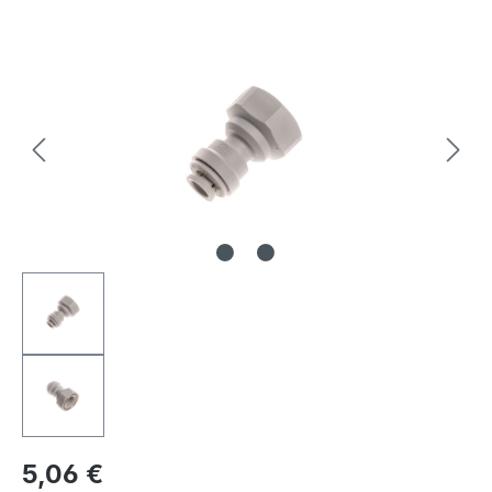
Bildergalerie überspringen
Regulärer Preis:
5,06 €