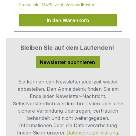
Hygiene und Sicherheit.Egal, ob Sie eine
Preise inkl. MwSt. zzgl. Versandkosten
Steckverbinder sind außerdem für Luft,
Neuinstallation oder eine Erweiterung
nicht entzündliche Gase (z.B. N2 und
Ihres Trinkwassersystems planen – dieser
In den Warenkorb
CO2) und Vakuumanwendungen bestens
Einsteckverbinder bietet Ihnen Flexibilität
geeignet.
und einfache Handhabung. Die einfache
"Push-Fit"-Technologie ermöglicht eine
werkzeuglose Montage und sorgt für eine
Bleiben Sie auf dem Laufenden!
dichte, langlebige Verbindung. Dank der
robusten Bauweise und der weißen
Newsletter abonnieren
Oberfläche passt der Verbinder diskret in
jede Installation und überzeugt durch
Langlebigkeit und
Sie können den Newsletter jederzeit wieder
Korrosionsbeständigkeit.Die Produktreihe
abbestellen. Den Abmeldelink finden Sie am
PP für zöllige Rohrabmessungen wird aus
Ende jeder Newsletter-Nachricht.
weißem Polypropylen (PP) hergestellt und
Selbstverständlich werden Ihre Daten über eine
ist mit lebensmittelechten EPDM-O-Ringen
sichere Verbindung übertragen, vertraulich
ausgestattet. Sie wurde für
behandelt und nicht weitergegeben.
Trinkwasseranwendungen,
Informationen über die Datenverarbeitung
Wasseraufbereitungssysteme etc.
finden Sie in unserer
Datenschutzerklärung
.