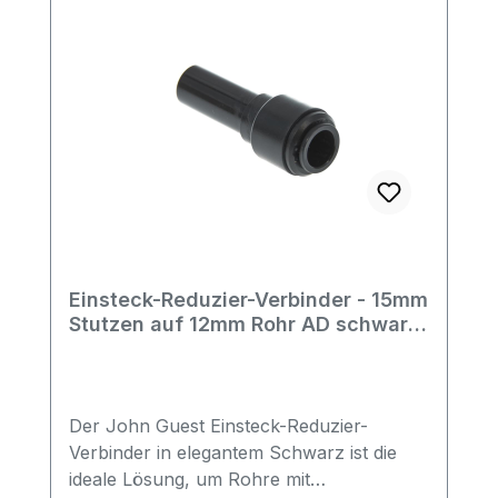
mit lebensmittelechten Nitril-O-Ringen
ausgestattet. Sie wurde für Lebensmittel-,
Trinkwasseranwendungen,
Wasseraufbereitungssysteme etc.
entwickelt. Eigenschaften:für
Trinkwasseranwendungen und
WasseraufbereitungsystemeAcetalcopoly
mer (POM)ohne Werkzeug
montierbarschnelles, mehrfaches Lösen
der Verbindung möglichsehr gute
DurchflusseigenschaftenDie
Einsteck-Reduzier-Verbinder - 15mm
Steckverbinder sind außerdem für Luft,
Stutzen auf 12mm Rohr AD schwarz
nicht entzündliche Gase (z.B. N2 und
- John Guest
CO2) und Vakuumanwendungen bestens
geeignet.
Der John Guest Einsteck-Reduzier-
Verbinder in elegantem Schwarz ist die
ideale Lösung, um Rohre mit