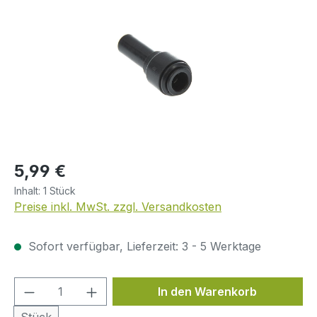
Regulärer Preis:
5,99 €
Inhalt:
1 Stück
Preise inkl. MwSt. zzgl. Versandkosten
Sofort verfügbar, Lieferzeit: 3 - 5 Werktage
Produkt Anzahl: Gib den gewünschten We
In den Warenkorb
Stück