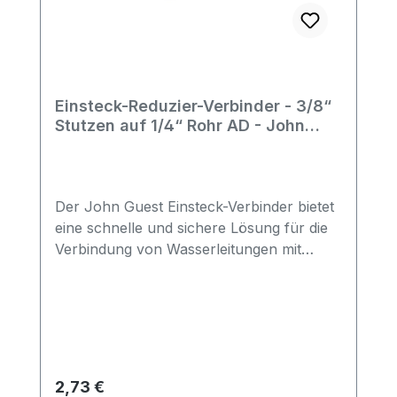
Einsteck-Reduzier-Verbinder - 3/8“
Stutzen auf 1/4“ Rohr AD - John
Guest
Der John Guest Einsteck-Verbinder bietet
eine schnelle und sichere Lösung für die
Verbindung von Wasserleitungen mit
unterschiedlichen Durchmessern. Mit
seinem präzisen Design ermöglicht er
einen nahtlosen Übergang von einem 3/8"
Stutzen auf ein 1/4" Rohr, was ihn ideal
für vielfältige Trinkwasseranwendungen
macht.Die Produktreihe CI wird aus
Regulärer Preis:
2,73 €