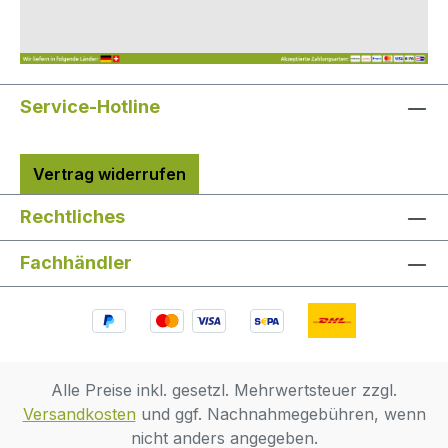
entwickelt. Eigenschaften:für
Trinkwasseranwendungen und
WasseraufbereitungsystemePolypropylen
(PP)ohne Werkzeug montierbarschnelles,
Service-Hotline
mehrfaches Lösen der Verbindung
möglichsehr gute
DurchflusseigenschaftenDie Produktreihe
Vertrag widerrufen
ist nicht für Druckluft, explosive Gase,
Petroleum oder andere Flüssigkeiten
Rechtliches
sowie in Heizungssystemen oder
ähnlichen Anwendungsgebieten geeignet.
Fachhändler
Alle Preise inkl. gesetzl. Mehrwertsteuer zzgl.
Versandkosten
und ggf. Nachnahmegebühren, wenn
nicht anders angegeben.