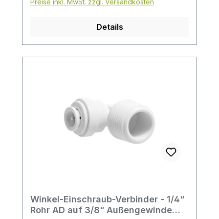
Preise inkl. MwSt. zzgl. Versandkosten
(PP)ohne Werkzeug montierbarschnelles,
mehrfaches Lösen der Verbindung
Details
möglichsehr gute
DurchflusseigenschaftenDie Produktreihe
ist nicht für Druckluft, explosive Gase,
Petroleum oder andere Flüssigkeiten
sowie in Heizungssystemen oder
ähnlichen Anwendungsgebieten geeignet.
Winkel-Einschraub-Verbinder - 1/4“
Rohr AD auf 3/8“ Außengewinde