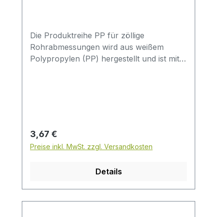
NPTF USA - John Guest
Die Produktreihe PP für zöllige
Rohrabmessungen wird aus weißem
Polypropylen (PP) hergestellt und ist mit
lebensmittelechten EPDM-O-Ringen
ausgestattet. Sie wurde für
Trinkwasseranwendungen,
Wasseraufbereitungssysteme etc.
entwickelt. Eigenschaften:für
Trinkwasseranwendungen und
Regulärer Preis:
3,67 €
WasseraufbereitungsystemePolypropylen
Preise inkl. MwSt. zzgl. Versandkosten
(PP)ohne Werkzeug montierbarschnelles,
mehrfaches Lösen der Verbindung
Details
möglichsehr gute
DurchflusseigenschaftenDie Produktreihe
ist nicht für Druckluft, explosive Gase,
Petroleum oder andere Flüssigkeiten