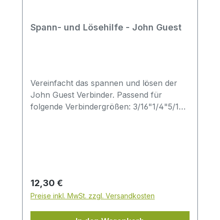
Spann- und Lösehilfe - John Guest
Vereinfacht das spannen und lösen der
John Guest Verbinder. Passend für
folgende Verbindergrößen: 3/16"1/4"5/16"
(8mm)3/8"1/2"
Regulärer Preis:
12,30 €
Preise inkl. MwSt. zzgl. Versandkosten