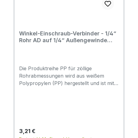
Winkel-Einschraub-Verbinder - 1/4“
Rohr AD auf 1/4“ Außengewinde
NPTF USA - John Guest
Die Produktreihe PP für zöllige
Rohrabmessungen wird aus weißem
Polypropylen (PP) hergestellt und ist mit
lebensmittelechten EPDM-O-Ringen
ausgestattet. Sie wurde für
Trinkwasseranwendungen,
Wasseraufbereitungssysteme etc.
entwickelt. Eigenschaften:für
Trinkwasseranwendungen und
Regulärer Preis:
3,21 €
WasseraufbereitungsystemePolypropylen