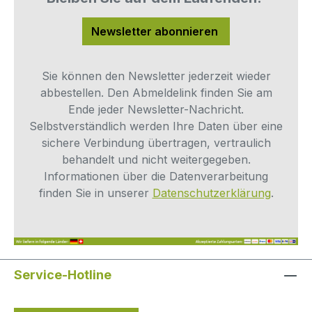
perfekt zu allen gängigen Wasserfilter-
und Osmosesystemen und ist damit ein
Newsletter abonnieren
unverzichtbares Ersatzteil für jeden, der
auf Qualität und Langlebigkeit setzt.
Setzen Sie auf die Präzision von John
Sie können den Newsletter jederzeit wieder
Guest und erleben Sie, wie einfach
abbestellen. Den Abmeldelink finden Sie am
professionelle Wassertechnik
Ende jeder Newsletter-Nachricht.
funktionieren kann.Vorteile auf einen
Selbstverständlich werden Ihre Daten über eine
Blick:Original John Guest
sichere Verbindung übertragen, vertraulich
StecksystemRobuste Ausführung aus
behandelt und nicht weitergegeben.
hochwertigem KunststoffFür 3/8" Rohre
Informationen über die Datenverarbeitung
(Außendurchmesser) geeignetPerfekt für
finden Sie in unserer
Datenschutzerklärung
.
Osmoseanlagen und
TrinkwasserfilterEinfache, schnelle
Installation ohne WerkzeugDie
Produktreihe ist nicht für die Anwendung
Service-Hotline
im Druckluft- und Vakuum-Bereich
geeignet.