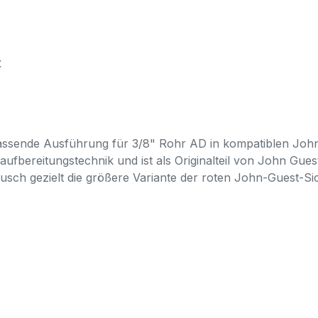
t
assende Ausführung für 3/8" Rohr AD in kompatiblen John 
fbereitungstechnik und ist als Originalteil von John Gues
usch gezielt die größere Variante der roten John-Guest-Si
 John Guest Speedfit Verbindungengeeignet für Trinkwa
olymer (POM)werkzeuglos montierbarVerbindung kann meh
lenummer ggf. vergleichen (PIC1812R)John Guest Speedfi
 AuswahlVerwechslung mit PIC1808R (1/4")falscher Ring für
MaßHäufige Fragen zu John Guest PIC1812RWas ist der Un
 PIC1808R für 1/4" Rohr AD.Ist der Ring für Speedfit-Verbi
esehen.Warum die Teilenummer mit angeben?Die Teilenumme
n Größen zu vermeiden.