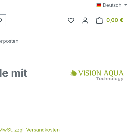
Deutsch
0,00 €
Ware
erposten
e mit
eis:
. MwSt. zzgl. Versandkosten