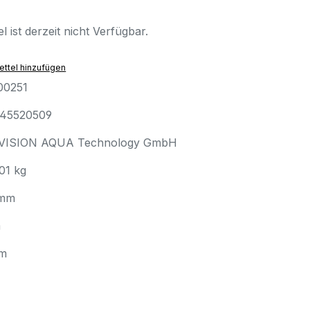
l ist derzeit nicht Verfügbar.
ttel hinzufügen
00251
45520509
VISION AQUA Technology GmbH
01 kg
 mm
m
m