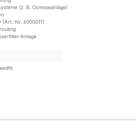
htung
­systeme (z. B. Osmoseanlage)
en
(Art.-Nr. 6000011)
routing
serfilter-Anlage
eedfit