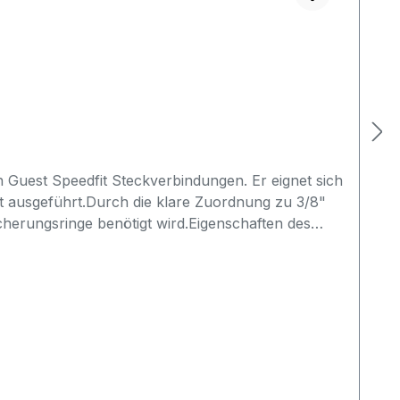
Guest Speedfit Steckverbindungen. Er eignet sich
t ausgeführt.Durch die klare Zuordnung zu 3/8"
cherungsringe benötigt wird.Eigenschaften des
sseranwendungen und
rfach gelöst werdenVor dem Kauf von PIC1812R
t Verbindung vorhanden?gewünschte Ausführung:
 eine andere Rohrgröße bestelltnur nach
terschied zu PIC1808R?Der wichtigste Unterschied
ndungen gedacht?Ja, der Sicherungsring ist für
r (PIC1812R) hilft, Verwechslungen bei