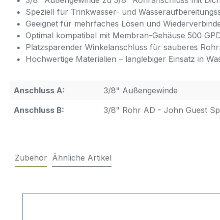
3/8" Außengewinde zu 3/8" Rohranschluss mit Dic
Speziell für Trinkwasser- und Wasseraufbereitungs
Geeignet für mehrfaches Lösen und Wiederverbind
Optimal kompatibel mit Membran-Gehäuse 500 GPD 
Platzsparender Winkelanschluss für sauberes Rohr­
Hochwertige Materialien – langlebiger Einsatz in Was
Anschluss A:
3/8" Außengewinde
Anschluss B:
3/8" Rohr AD - John Guest Sp
Zubehör
Ähnliche Artikel
Produktgalerie überspringen