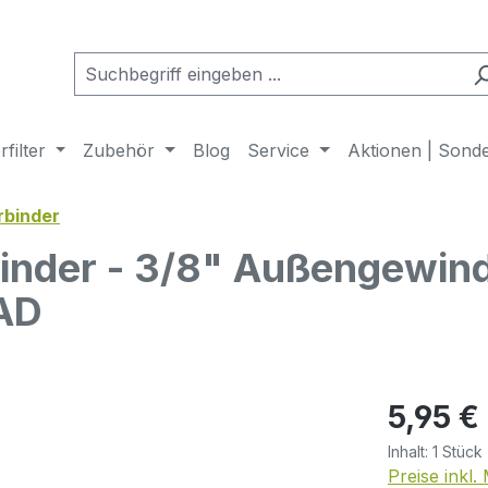
filter
Zubehör
Blog
Service
Aktionen | Sond
rbinder
inder - 3/8" Außengewind
 AD
Regulärer Pr
5,95 €
Inhalt:
1 Stück
Preise inkl