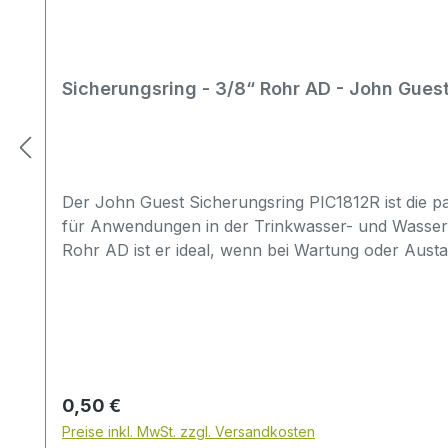
Sicherungsring - 3/8“ Rohr AD - John Gues
Der John Guest Sicherungsring PIC1812R ist die p
für Anwendungen in der Trinkwasser- und Wasserau
Rohr AD ist er ideal, wenn bei Wartung oder Austa
PIC1812Rpassend für 3/8" Rohr ADkompatibel mit
WasseraufbereitungssystemeMaterial: Acetalcop
prüfenRohrmaß wirklich 3/8" AD?vorhandene Tei
Original John Guest (rot)Typische Fehler bei der
Optik/Farbe gewählt statt nach Teilenummer und 
ist die Rohrgröße: PIC1812R ist für 3/8" Rohr AD,
Regulärer Preis:
0,50 €
passende John Guest Speedfit Verbindungen vorg
Preise inkl. MwSt. zzgl. Versandkosten
ähnlichen Sicherungsringen und unterschiedliche