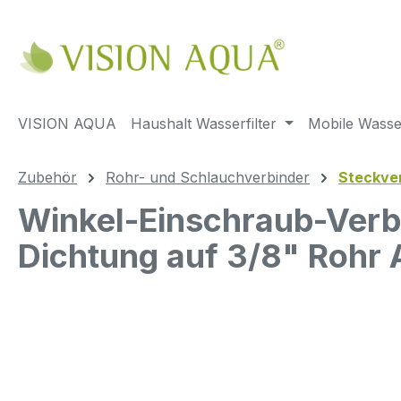
m Hauptinhalt springen
Zur Suche springen
Zur Hauptnavigation springen
VISION AQUA
Haushalt Wasserfilter
Mobile Wasser
Zubehör
Rohr- und Schlauchverbinder
Steckve
Winkel-Einschraub-Verb
Dichtung auf 3/8" Rohr
Bildergalerie überspringen