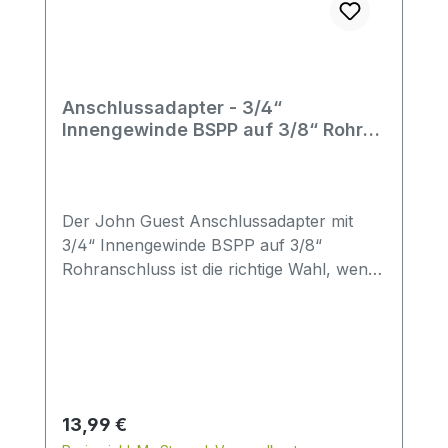
Anschlussadapter - 3/4“
Innengewinde BSPP auf 3/8“ Rohr
AD - John Guest
Der John Guest Anschlussadapter mit
3/4“ Innengewinde BSPP auf 3/8“
Rohranschluss ist die richtige Wahl, wenn
Anlagen mit größerem Durchfluss
installiert werden. Er sorgt für eine sichere
Verbindung zwischen Eckventil und
Wasseraufbereitungssystem und
überzeugt durch eine einfache
Handhabung.Der Adapter wird direkt am
Regulärer Preis:
13,99 €
3/4“ Kaltwasseranschluss des Eckventils