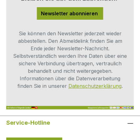
Eckventil installiert ist. Dadurch gelingt der
Anschluss besonders einfach und
Newsletter abonnieren
zuverlässig.Mit der hochwertigen John
Guest Verarbeitung profitieren Sie von
einer langlebigen und robusten Lösung,
Sie können den Newsletter jederzeit wieder
die perfekt in bestehende Systeme passt.
abbestellen. Den Abmeldelink finden Sie am
Die Handhabung ist unkompliziert, die
Ende jeder Newsletter-Nachricht.
Verbindung dauerhaft dicht und optimal
Selbstverständlich werden Ihre Daten über eine
für den Einsatz im Trinkwasserbereich
sichere Verbindung übertragen, vertraulich
abgestimmt. Ein unverzichtbares Ersatzteil
behandelt und nicht weitergegeben.
für jeden, der auf sicheres und
Informationen über die Datenverarbeitung
hygienisches Trinkwasser setzt.Vorteile
finden Sie in unserer
Datenschutzerklärung
.
für Kunden auf einen Blick:Standardgröße
1/4“ – optimal für Osmoseanlagen und
WasserfiltersystemeEinsatz direkt am
Hydro Stopper, der am Eckventil montiert
Service-Hotline
wirdKompatibel mit Kaffeemaschinen,
Tafelwassergeräten und
WasseraufbereitungsanlagenRobuste und