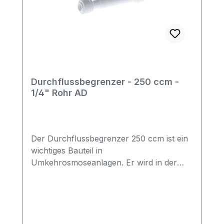
Durchflussbegrenzer - 250 ccm -
1/4" Rohr AD
Der Durchflussbegrenzer 250 ccm ist ein
wichtiges Bauteil in
Umkehrosmoseanlagen. Er wird in der
Retentat- bzw. Abwasserleitung eingesetzt
und begrenzt den Durchfluss, damit sich
an der Umkehrosmose-Membran der
notwendige Betriebsdruck aufbauen
kann.Was bedeutet FLOW 250?Die