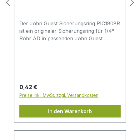
Der John Guest Sicherungsring PIC1808R
ist ein originaler Sicherungsring für 1/4"
Rohr AD in passenden John Guest
Speedfit Verbindungen. Die Ausführung ist
für Anwendungen im Bereich Trinkwasser
und Wasseraufbereitung vorgesehen.Im
Vergleich zu einfachen Sicherungsringen
ist hier der Hersteller John Guest sowie
das Material Acetalcopolymer (POM)
Regulärer Preis:
0,42 €
explizit angegeben – ideal für Anwender,
Preise inkl. MwSt. zzgl. Versandkosten
die gezielt ein Originalteil einsetzen
möchten.Produkt-Highlightspassend für
In den Warenkorb
1/4" Rohr ADfür John Guest Speedfit
Verbindungengeeignet für
Trinkwasseranwendungen und
WasseraufbereitungssystemeWerkstoff: