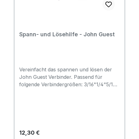
Spann- und Lösehilfe - John Guest
Vereinfacht das spannen und lösen der
John Guest Verbinder. Passend für
folgende Verbindergrößen: 3/16"1/4"5/16"
(8mm)3/8"1/2"
Regulärer Preis:
12,30 €