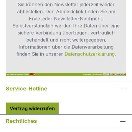
Membran.Sollte der Durchflussbegrenzer
gewünschter Recovery können die
Sie können den Newsletter jederzeit wieder
beim Membranwechsel automatisch
Empfehlungen abweichen.Kauf-Check für
abbestellen. Den Abmeldelink finden Sie am
mitgeprüft werden?Ja. Wenn sich
die 1200-ccm-
Ende jeder Newsletter-Nachricht.
Membranleistung oder
AusführungHerstellerangaben der
Selbstverständlich werden Ihre Daten über eine
Anlagencharakteristik ändern, gehört der
Umkehrosmose-Membran (GPD,
sichere Verbindung übertragen, vertraulich
Restriktor zur Pflichtprüfung, damit das
empfohlene Auslegung)vorhandenen
behandelt und nicht weitergegeben.
System weiterhin sinnvoll abgestimmt
Restriktorwert bzw. FLOW-Markierung
Informationen über die Datenverarbeitung
bleibt.
prüfenAnschluss und Leitung prüfen: 1/4"
finden Sie in unserer
Datenschutzerklärung
.
Rohr ADEinsatzort bestätigen:
Retentatleitung / Abwasserseite der
AnlageWoran erkennt man eine
Fehlanpassung?sehr hoher
Service-Hotline
Abwasserstrom und dadurch ineffizienter
AnlagenbetriebDruck- oder
Leistungscharakteristik der Membran
Vertrag widerrufen
passt nicht zur erwarteten
Auslegungnach Membranwechsel ohne
Rechtliches
Restriktoranpassung weicht das
Systemverhalten deutlich abFragen zur