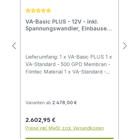
Durchschnittliche Bewertung von 5 von 5 Stern
VA-Basic PLUS - 12V - inkl.
Spannungswandler, Einbauset
und 1-Weg Wasserhahn
Lieferumfang: 1 x VA-Basic PLUS 1 x
VA-Standard - 500 GPD Membran -
Filmtec Material 1 x VA-Standard -
Sediment-Filter, PP Kartusche
(Vorfilter) 1 x VA-Standard -
Aktivkohle-Granulat-Filter, GAC
Kartusche (Nachfilter) 1 x
Varianten ab
2.478,00 €
Boosterpumpe 800 GPD -
DirektDrive Brushles 24V - 2 x 3/8"
Regulärer Preis:
2.602,95 €
Rohr AD1 x Druckschalter - 1-10 bar
Preise inkl. MwSt. zzgl. Versandkosten
- 1/4" Außengewinde - Wechsler -
NO/NC (inkl. Klemmschelle zur