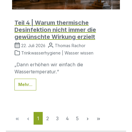
Teil 4 | Warum thermische
Desinfektion nicht immer die
gewünschte Wirkung erzielt
22. Juli 2026
Thomas Rachor
Trinkwasserhygiene | Wasser wissen
„Dann erhöhen wir einfach die
Wassertemperatur.“
Mehr...
Seite
Seite
Seite
Seite
Seite
1
2
3
4
5