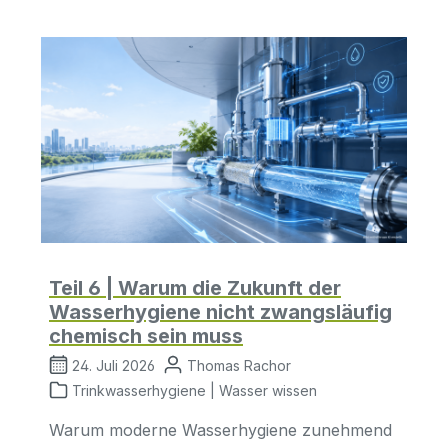
Klappauslauf 3 x Filterkappe -
passend für VA-Standard
Filterkartusche Hinweise! Das
System wird trocken ausgeliefert und
ist nicht gespült! Das System muss
zuerst 10-15 Liter Reinstwasser
produziert haben, bevor es zur
Trinkwassergewinnung verwendet
werden kann.
Teil 6 | Warum die Zukunft der
Wasserhygiene nicht zwangsläufig
chemisch sein muss
24. Juli 2026
Thomas Rachor
Trinkwasserhygiene | Wasser wissen
Warum moderne Wasserhygiene zunehmend