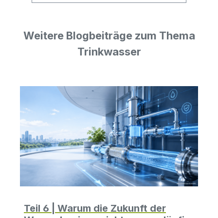
zu M22 AG Langversion -
Wasserfilter Wasserhahn Adapter 1
Weitere Blogbeiträge zum Thema
x M24 AG zu M22 AG - Wasserfilter
Wasserhahn Adapter 1 x 1/4"
Trinkwasser
Zapfstelle mit Edelstahl
Klappauslauf 3 x Filterkappe -
passend für VA-Standard
Filterkartusche Hinweise! Das
System wird trocken ausgeliefert und
ist nicht gespült! Das System muss
zuerst 10-15 Liter Reinstwasser
produziert haben, bevor es zur
Trinkwassergewinnung verwendet
werden kann.
Teil 6 | Warum die Zukunft der