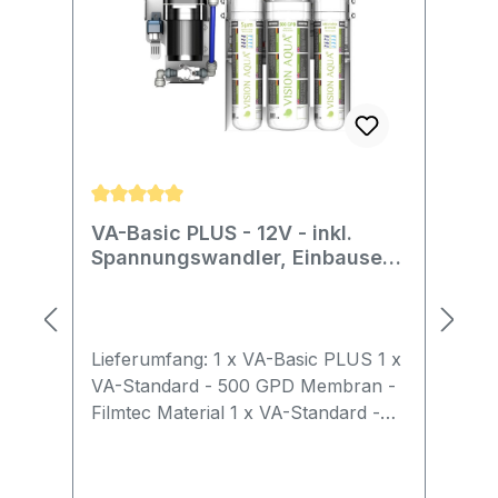
gespült! Das System muss zuerst 10-
15 Liter Reinstwasser produziert
haben, bevor es zur
Trinkwassergewinnung verwendet
werden kann.
Durchschnittliche Bewertung von 5 von 5 Stern
VA-Basic PLUS - 12V - inkl.
Spannungswandler, Einbauset
und 1-Weg Wasserhahn
Lieferumfang: 1 x VA-Basic PLUS 1 x
VA-Standard - 500 GPD Membran -
Filmtec Material 1 x VA-Standard -
Sediment-Filter, PP Kartusche
(Vorfilter) 1 x VA-Standard -
Aktivkohle-Granulat-Filter, GAC