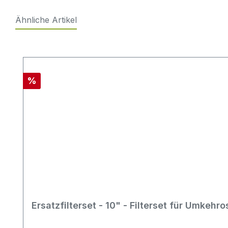
Ähnliche Artikel
Produktgalerie überspringen
Rabatt
%
Ersatzfilterset - 10" - Filterset für Umkeh