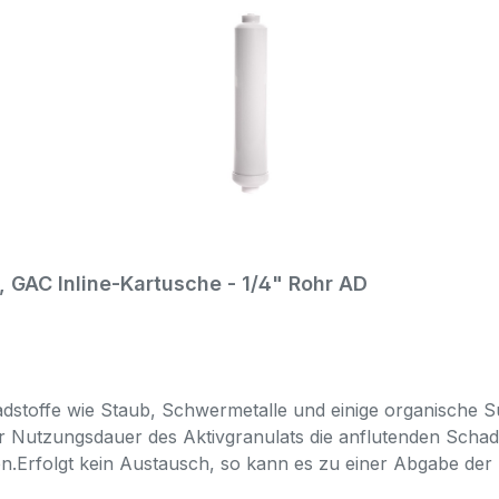
halten und die hygienische Nutzung im vorgesehenen Einsat
 standardnahe 5-Stufen-Umkehrosmoseanlagen mit 10-Zoll-Filt
te Filterbestückung Ihrer Anlage.
r, GAC Inline-Kartusche - 1/4" Rohr AD
 Schadstoffe wie Staub, Schwermetalle und einige organisch
r Nutzungsdauer des Aktivgranulats die anflutenden Schads
den.Erfolgt kein Austausch, so kann es zu einer Abgabe 
igt wird.Das sogenannte Taschentuch Prinzip.Eigenschaften