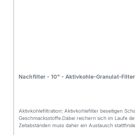
dazu bei, die Leistungsfähigkeit der Anlage zu er
KompatibilitätDieses Ersatzfilterset ist für viele
Abmessungen, Anschlüsse und die bisher verwende
Nachfilter - 10" - Aktivkohle-Granulat-Filte
Aktivkohlefiltration: Aktivkohlefilter beseitigen
Geschmacksstoffe.Dabei reichern sich im Laufe de
Zeitabständen muss daher ein Austausch stattfin
wodurch das Wasser wiederum zusätzlich verunrein