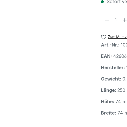
Sofort ver
Produkt
Zum Merkze
Art.-Nr.:
10
EAN:
42606
Hersteller:
Gewicht:
0
Länge:
250
Höhe:
74 
Breite:
74 