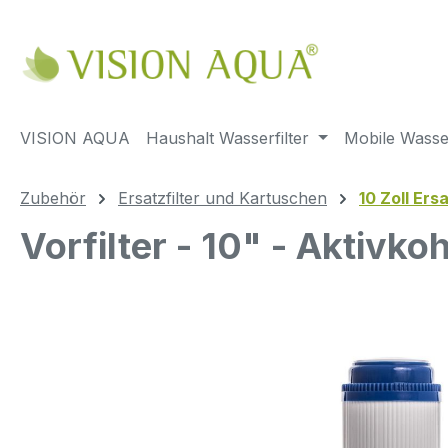
m Hauptinhalt springen
Zur Suche springen
Zur Hauptnavigation springen
VISION AQUA
Haushalt Wasserfilter
Mobile Wasser
Zubehör
Ersatzfilter und Kartuschen
10 Zoll Ersa
Vorfilter - 10" - Aktivk
Bildergalerie überspringen