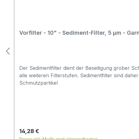
Vorfilter - 10" - Sediment-Filter, 5 µm - Ga
Der Sedimentfilter dient der Beseitigung grober S
alle weiteren Filterstufen. Sedimentfilter sind dahe
Schmutzpartikel
Regulärer Preis:
14,28 €