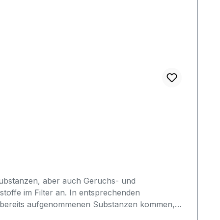
zbereich zu unterstützen.Hinweis zur
ern geeignet. Bitte prüfen Sie vor dem Kauf die
e Substanzen, aber auch Geruchs- und
toffe im Filter an. In entsprechenden
der bereits aufgenommenen Substanzen kommen,
:Filtert Chlor, Gerüche und PartikelArbeitsdruck