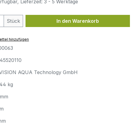
fügbar, Lieferzeit: 3 - 5 Werktage
 Anzahl: Gib den gewünschten Wert ein 
Stück
In den Warenkorb
ttel hinzufügen
00063
45520110
VISION AQUA Technology GmbH
.44 kg
 mm
mm
mm