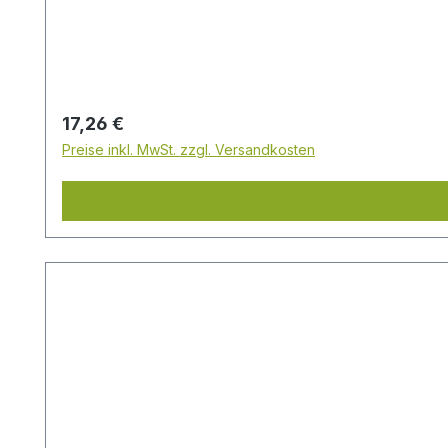
von 1 bar - 4 barArbeitstemperatur von 5°C - 40°
Regulärer Preis:
17,26 €
Preise inkl. MwSt. zzgl. Versandkosten