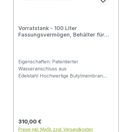
Vorratstank - 100 Liter
Fassungsvermögen, Behälter für
Umkehrosmose
Eigenschaften: Patentierter
Wasseranschluss aus
Edelstahl Hochwertige Butylmembran
(Hutmembrane) Bewährte
Einzelmembrankonstruktion Auskleidung
aus unbehandeltem Polypropylen mit
Trinkwasserzulassung 2-Komponenten-
Polyurethanlackierung auf
Epoxidgrundierung Schraubdeckel mit O-
Regulärer Preis:
310,00 €
Ring zur zusätzlichen Abdichtung des
Preise inkl. MwSt. zzgl. Versandkosten