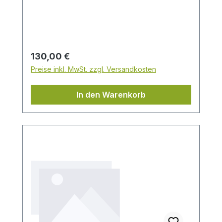
Liter Außenmaterial: Metall, weiß
lackiert Innenmaterial: lebensmittelechte
Beschichtung / Kautschukmembrane Der
Absperrhahn muss separat erworben
werden!
Regulärer Preis:
130,00 €
Preise inkl. MwSt. zzgl. Versandkosten
In den Warenkorb