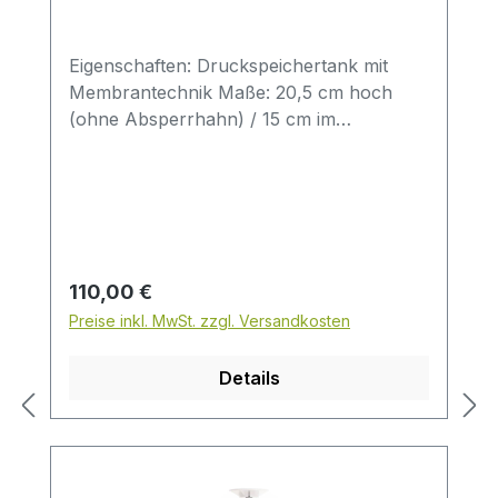
Eigenschaften: Druckspeichertank mit
Membrantechnik Maße: 20,5 cm hoch
(ohne Absperrhahn) / 15 cm im
Durchmesser Fassungsvolumen: ca. 3
Liter Außenmaterial: Metall, weiß
lackiert Innenmaterial: lebensmittelechte
Beschichtung / Kautschukmembrane Der
Absperrhahn muss separat erworben
werden!
Regulärer Preis:
110,00 €
Preise inkl. MwSt. zzgl. Versandkosten
Details