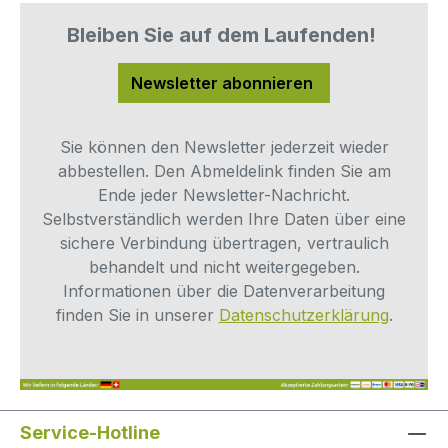
Sicherungsring - 1/4" Rohr AD 1
x 1000115 - Anschlussset -
Bleiben Sie auf dem Laufenden!
Waschmaschine oder Geschirrspüler -
3/8" Rohr AD auf 3/4" Außengewinde 1
Newsletter abonnieren
x 7000021 - Verdanium HOME -
Anschlussset Vorratstank
Sie können den Newsletter jederzeit wieder
abbestellen. Den Abmeldelink finden Sie am
Ende jeder Newsletter-Nachricht.
Selbstverständlich werden Ihre Daten über eine
sichere Verbindung übertragen, vertraulich
behandelt und nicht weitergegeben.
Informationen über die Datenverarbeitung
finden Sie in unserer
Datenschutzerklärung
.
Service-Hotline