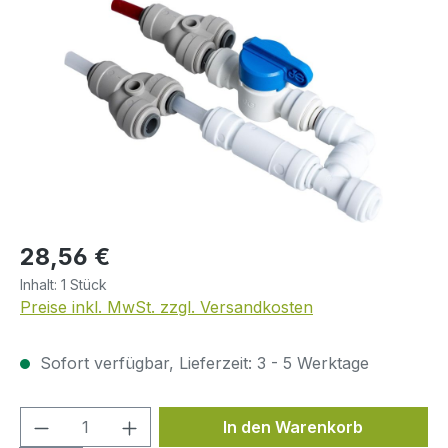
Bildergalerie überspringen
Regulärer Preis:
28,56 €
Inhalt:
1 Stück
Preise inkl. MwSt. zzgl. Versandkosten
Sofort verfügbar, Lieferzeit: 3 - 5 Werktage
Produkt Anzahl: Gib den gewünschten We
In den Warenkorb