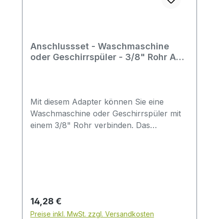
Anschlussset - Waschmaschine
oder Geschirrspüler - 3/8" Rohr AD
auf 3/4" Außengewinde
Mit diesem Adapter können Sie eine
Waschmaschine oder Geschirrspüler mit
einem 3/8" Rohr verbinden. Das
Anschlussset besteht aus: 1 x NC2164 -
Einsteck-Reduzier-Verbinder - 15mm
Stutzen auf 3/8" Rohr AD - John Guest 1
x PM011516E - Einschraub-Verbinder -
15mm Rohr AD auf 3/4" Außengewinde -
John Guest
Regulärer Preis:
14,28 €
Preise inkl. MwSt. zzgl. Versandkosten