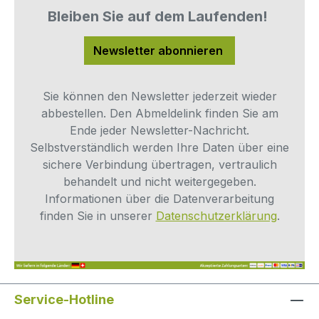
passieren und der Energieverbrauch sinkt
Bleiben Sie auf dem Laufenden!
dank der verbesserten Qualität des
aufbereiteten Eingangswassers.Der
Newsletter abonnieren
Ersatzfilter besitzt eigene Dichtungen, die
bei einem Wechsel nicht umständlich
gereinigt, geprüft oder getauscht werden
Sie können den Newsletter jederzeit wieder
müssen.
abbestellen. Den Abmeldelink finden Sie am
Ende jeder Newsletter-Nachricht.
Selbstverständlich werden Ihre Daten über eine
sichere Verbindung übertragen, vertraulich
behandelt und nicht weitergegeben.
Informationen über die Datenverarbeitung
finden Sie in unserer
Datenschutzerklärung
.
Service-Hotline