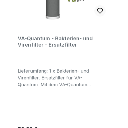
VA-Quantum - Bakterien- und
Virenfilter - Ersatzfilter
Lieferumfang: 1 x Bakterien- und
Virenfilter, Ersatzfilter für VA-
Quantum Mit dem VA-Quantum
Bakterien- & Virenfilter gehört das
Abkochen von Trinkwasser endgültig der
Vergangenheit an. Der für die Filterung
von Bakterien und Viren hergestellte
Filtereinsatz filtert diese bis zu 99,9 % aus
dem Wasser heraus und Sie können guten