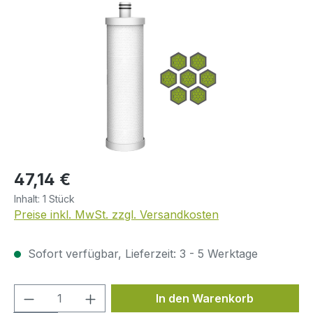
Bildergalerie überspringen
Regulärer Preis:
47,14 €
Inhalt:
1 Stück
Preise inkl. MwSt. zzgl. Versandkosten
Sofort verfügbar, Lieferzeit: 3 - 5 Werktage
Produkt Anzahl: Gib den gewünschten We
In den Warenkorb