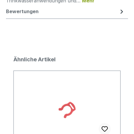
Trinkwasseranwendungen und…
Mehr
Bewertungen
Produktgalerie überspringen
Ähnliche Artikel