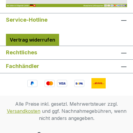
3/8"-SicherungsringIst dieser
Sicherungsring für 3/8" Rohre geeignet?
Service-Hotline
Ja, dieser Ring ist für 3/8" Rohr AD in
passenden John Guest Speedfit
Verbindungen ausgelegt.Brauche ich
Vertrag widerrufen
Werkzeug zur Montage?Nein, die
Montage ist ohne Werkzeug möglich.Kann
Rechtliches
die Verbindung später wieder gelöst
werden?Ja, das Produkt ist für
Fachhändler
Anwendungen geeignet, bei denen ein
schnelles, mehrfaches Lösen der
Verbindung möglich sein soll.
Alle Preise inkl. gesetzl. Mehrwertsteuer zzgl.
Versandkosten
und ggf. Nachnahmegebühren, wenn
nicht anders angegeben.