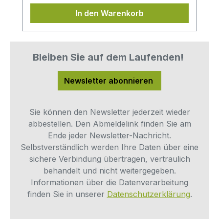
Sicherungsringen und unterschiedlichen
mit 3/8" Rohr Außendurchmesser
In den Warenkorb
Größen zu vermeiden.
(AD)kompatible John Guest Speedfit
SystemeWasserfilter-, Leitungs- und
Verbindungstechnik im passenden
GrößenbereichProduktvorteilewerkzeuglo
Bleiben Sie auf dem Laufenden!
se MontageVerbindung kann bei Bedarf
mehrfach gelöst werdeneinfache
Newsletter abonnieren
Ergänzung für Wartung, Austausch und
NachrüstungVor dem Bestellen beachten
(3/8")korrekte Rohrgröße: 3/8"
Sie können den Newsletter jederzeit wieder
ADSystem prüfen: Speedfit / John Guest
abbestellen. Den Abmeldelink finden Sie am
kompatibelnicht mit 1/4" Sicherungsringen
Ende jeder Newsletter-Nachricht.
verwechselnStückbedarf für
Selbstverständlich werden Ihre Daten über eine
Einbaupunkte und Reserve
sichere Verbindung übertragen, vertraulich
kalkulierenTypische Hinweise auf eine
behandelt und nicht weitergegeben.
falsche AuswahlRing greift nicht korrekt
Informationen über die Datenverarbeitung
an der VerbindungGröße wirkt sichtbar zu
finden Sie in unserer
Datenschutzerklärung
.
klein oder zu großRohrmaß wurde in Zoll
verwechselt (1/4" vs. 3/8")Fragen zum