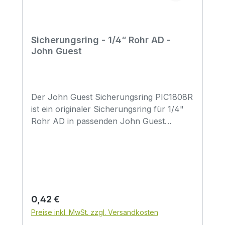
Sicherungsring - 1/4“ Rohr AD -
John Guest
Der John Guest Sicherungsring PIC1808R
ist ein originaler Sicherungsring für 1/4"
Rohr AD in passenden John Guest
Speedfit Verbindungen. Die Ausführung ist
für Anwendungen im Bereich Trinkwasser
und Wasseraufbereitung vorgesehen.Im
Vergleich zu einfachen Sicherungsringen
ist hier der Hersteller John Guest sowie
das Material Acetalcopolymer (POM)
Regulärer Preis:
0,42 €
explizit angegeben – ideal für Anwender,
Preise inkl. MwSt. zzgl. Versandkosten
die gezielt ein Originalteil einsetzen