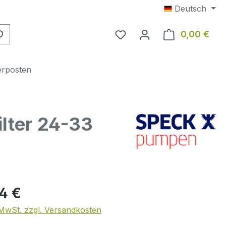
Deutsch
0,00 €
Ware
erposten
lter 24-33
eis:
04 €
. MwSt. zzgl. Versandkosten