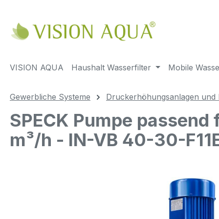
m Hauptinhalt springen
Zur Suche springen
Zur Hauptnavigation springen
VISION AQUA
Haushalt Wasserfilter
Mobile Wasser
Gewerbliche Systeme
Druckerhöhungsanlagen und
SPECK Pumpe passend fü
m³/h - IN-VB 40-30-F11
Bildergalerie überspringen