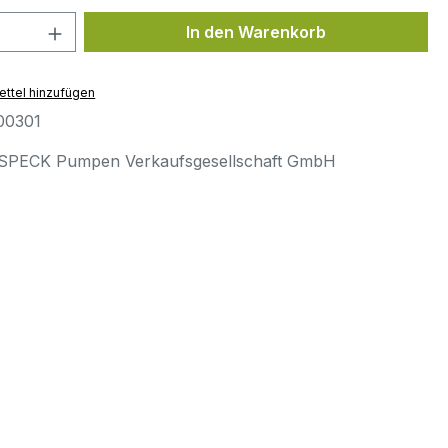
 Anzahl: Gib den gewünschten Wert ein 
In den Warenkorb
ttel hinzufügen
00301
SPECK Pumpen Verkaufsgesellschaft GmbH