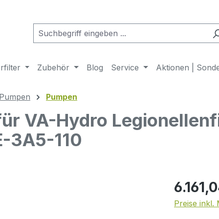
filter
Zubehör
Blog
Service
Aktionen | Sond
 Pumpen
Pumpen
r VA-Hydro Legionellenfi
E-3A5-110
Regulärer Pr
6.161,
Preise inkl