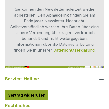
Gewindeverbindung nach dem Abdichten
Anwendungsmöglichkeiten lediglich als
noch ausgerichtet werden?Laut
Richtlinie dienen (siehe auch DVGW-
Sie können den Newsletter jederzeit wieder
Herstellerhinweis ist ein Ausrichten
Zulassung).
abbestellen. Den Abmeldelink finden Sie am
inklusive begrenztem Zurückdrehen
Ende jeder Newsletter-Nachricht.
zulässig.
Selbstverständlich werden Ihre Daten über eine
sichere Verbindung übertragen, vertraulich
behandelt und nicht weitergegeben.
Informationen über die Datenverarbeitung
finden Sie in unserer
Datenschutzerklärung
.
Service-Hotline
Vertrag widerrufen
Rechtliches