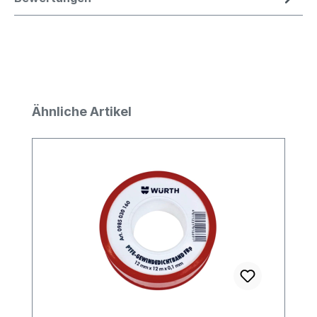
Produktgalerie überspringen
Ähnliche Artikel