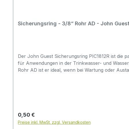
Sicherungsring - 3/8“ Rohr AD - John Gues
Der John Guest Sicherungsring PIC1812R ist die p
für Anwendungen in der Trinkwasser- und Wasserau
Rohr AD ist er ideal, wenn bei Wartung oder Austa
PIC1812Rpassend für 3/8" Rohr ADkompatibel mit
WasseraufbereitungssystemeMaterial: Acetalcop
prüfenRohrmaß wirklich 3/8" AD?vorhandene Tei
Original John Guest (rot)Typische Fehler bei der
Optik/Farbe gewählt statt nach Teilenummer und 
ist die Rohrgröße: PIC1812R ist für 3/8" Rohr AD,
Regulärer Preis:
0,50 €
passende John Guest Speedfit Verbindungen vorg
Preise inkl. MwSt. zzgl. Versandkosten
ähnlichen Sicherungsringen und unterschiedliche