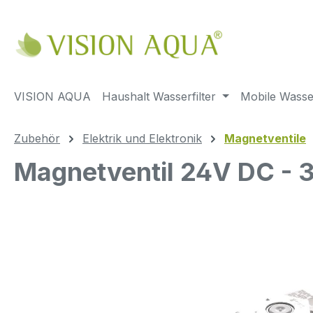
m Hauptinhalt springen
Zur Suche springen
Zur Hauptnavigation springen
VISION AQUA
Haushalt Wasserfilter
Mobile Wasser
Zubehör
Elektrik und Elektronik
Magnetventile
Magnetventil 24V DC - 
Bildergalerie überspringen