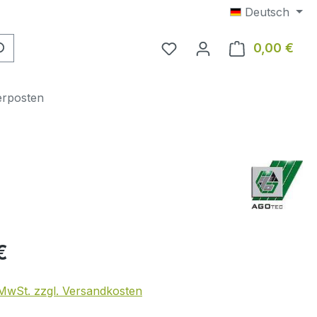
Deutsch
0,00 €
Ware
erposten
eis:
€
. MwSt. zzgl. Versandkosten