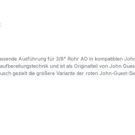
t
assende Ausführung für 3/8" Rohr AD in kompatiblen John 
fbereitungstechnik und ist als Originalteil von John Gues
usch gezielt die größere Variante der roten John-Guest-Si
 John Guest Speedfit Verbindungengeeignet für Trinkwa
olymer (POM)werkzeuglos montierbarVerbindung kann meh
lenummer ggf. vergleichen (PIC1812R)John Guest Speedfi
 AuswahlVerwechslung mit PIC1808R (1/4")falscher Ring für
MaßHäufige Fragen zu John Guest PIC1812RWas ist der Un
 PIC1808R für 1/4" Rohr AD.Ist der Ring für Speedfit-Verbi
esehen.Warum die Teilenummer mit angeben?Die Teilenumme
n Größen zu vermeiden.