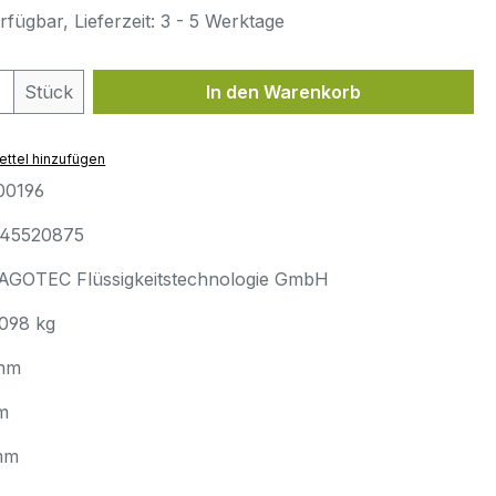
fügbar, Lieferzeit: 3 - 5 Werktage
 Anzahl: Gib den gewünschten Wert ein 
Stück
In den Warenkorb
ttel hinzufügen
00196
45520875
AGOTEC Flüssigkeitstechnologie GmbH
.098 kg
mm
m
mm