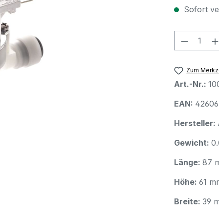
Sofort ver
Produkt
Zum Merkze
Art.-Nr.:
10
EAN:
42606
Hersteller:
Gewicht:
0
Länge:
87 
Höhe:
61 m
Breite:
39 