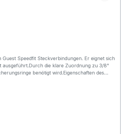
Guest Speedfit Steckverbindungen. Er eignet sich
t ausgeführt.Durch die klare Zuordnung zu 3/8"
cherungsringe benötigt wird.Eigenschaften des
sseranwendungen und
rfach gelöst werdenVor dem Kauf von PIC1812R
t Verbindung vorhanden?gewünschte Ausführung:
 eine andere Rohrgröße bestelltnur nach
terschied zu PIC1808R?Der wichtigste Unterschied
ndungen gedacht?Ja, der Sicherungsring ist für
r (PIC1812R) hilft, Verwechslungen bei