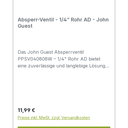
Absperr-Ventil - 1/4“ Rohr AD - John
Guest
Das John Guest Absperrventil
PPSV040808W – 1/4" Rohr AD bietet
eine zuverlässige und langlebige Lösung
für die Wasserzufuhr in Wasserfiltern,
Umkehrosmoseanlagen und anderen
Trinkwasseranwendungen. Die präzise
gefertigte Steckverbindung ermöglicht
eine sichere Installation ohne zusätzliches
Werkzeug und garantiert eine dichte
Regulärer Preis:
11,99 €
Verbindung bei jedem Einsatz.Dieses
Preise inkl. MwSt. zzgl. Versandkosten
hochwertige Ventil überzeugt durch seine
kompakte Bauweise und den