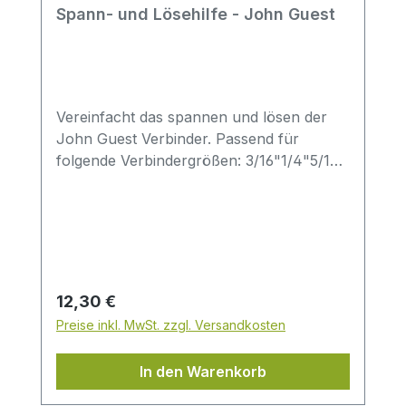
Spann- und Lösehilfe - John Guest
Vereinfacht das spannen und lösen der
John Guest Verbinder. Passend für
folgende Verbindergrößen: 3/16"1/4"5/16"
(8mm)3/8"1/2"
Regulärer Preis:
12,30 €
Preise inkl. MwSt. zzgl. Versandkosten
In den Warenkorb