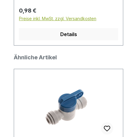
vorgesehen.Warum die Teilenummer mit
Regulärer Preis:
0,98 €
angeben?Die Teilenummer (PIC1812R)
Preise inkl. MwSt. zzgl. Versandkosten
hilft, Verwechslungen bei ähnlichen
Sicherungsringen und unterschiedlichen
Details
Größen zu vermeiden.
Produktgalerie überspringen
Ähnliche Artikel