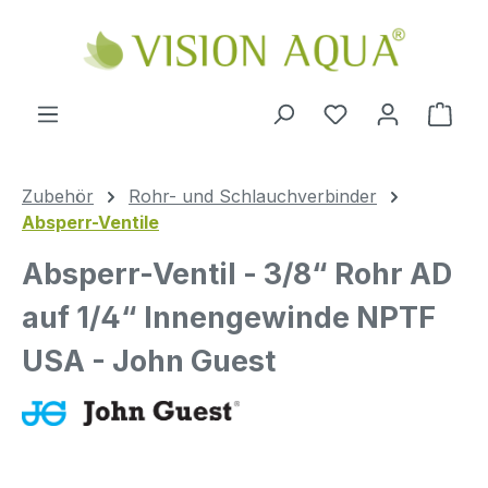
Zum Hauptinhalt springen
Ware
Zubehör
Rohr- und Schlauchverbinder
Absperr-Ventile
Absperr-Ventil - 3/8“ Rohr AD
auf 1/4“ Innengewinde NPTF
USA - John Guest
Bildergalerie überspringen