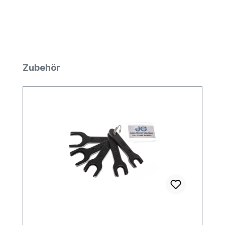
Produktgalerie überspringen
Zubehör